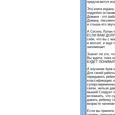
предлагаются игр
Эта книга издана
подробно останав
Домана - это рабо
Доману, письменн
и слыша его звуч
А Сесиль Лупан 
ЕСЛИ ВАМ ДОЛГ
себе, что вы с м
и молчит, и еще г
запоминает.
Значит ли это, чт
Вы ждете, пока о
БУДЕТ ПОНИМАТЬ
А изучение букв 
Для своей работы
передавать ребен
классификацию об
суперсовременны
связи, нельзя да
мышей.Следует пр
вспомнить, что су
давать ребенку с
возрасте начинае
Если вы приняли 
своему, придумыв