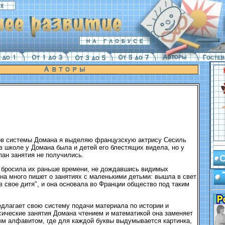
ов системы Домана я выделяю французскую актрису Сесиль
 в школе у Домана была и детей его блестящих видела, но у
ан занятия не получились.
 бросила их раньше времени, не дождавшись видимых
она много пишет о занятиях с маленькими детьми: вышла в свет
 в свое дитя", и она основала во Франции общество под таким
длагает свою систему подачи материала по истории и
сические занятия Домана чтением и математикой она заменяет
м алфавитом, где для каждой буквы выдумывается картинка,