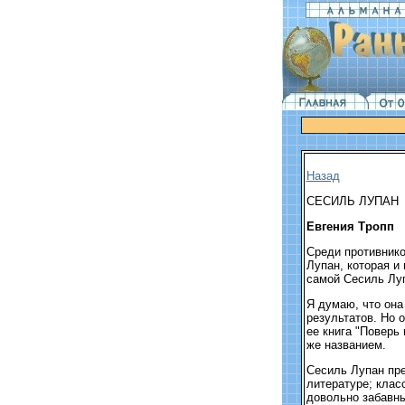
Назад
СЕСИЛЬ ЛУПАН
Евгения Тропп
Среди противник
Лупан, которая и
самой Сесиль Луп
Я думаю, что она
результатов. Но 
ее книга "Поверь
же названием.
Сесиль Лупан пре
литературе; клас
довольно забавны