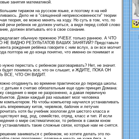
овые занятия математикой.
 большим тиражом на русском языке, и поэтому я на ней
ливаюсь. Дело не в "священной неприкосновенности" теории
чая теория, ее можно менять на ходу. Но суть в том, что, по
ой речи ребенок не должен учиться, а видя перед собой слово
ание, должен впитывать его в свое сознание.
предлагает обычную прежнюю УЧЕБУ, только раннюю. А ЧТО
О НЕ ВИДНО РЕЗУЛЬТАТОВ ВАШИХ ЗАНЯТИЙ? Представьте
омента рождения ребёнка говорите с ним вслух, а он все молчит
ода полтора не до конца понятно, что именно он понимает и
о нужно перестать с ребенком разговаривать? Нет, не значит.
н будет понимать все, что он слышит, и ЖДИТЕ, ПОКА ОН
 ВСЕ, ЧТО ОН ВИДИТ.
можно отодвинуть во времени практически до периода школы.
 с детьми я считаю обязательным еще один принцип Домана:
ку сведения о мире не разрозненно, а давая первичную
ъектов. Доман каждый раз называет мозг человека
м компьютером. Но чтобы компьютер научился устанавливать
вать вперемешку китов, червяков, бабочек и летучих
очитать хотя бы учебник зоологии для шестого класса и
ществуют вид, род, семейство, отряд, класс и тип. И если
ведения о мире систематически, то ребенок в самом юном
т устанавливать такие сложные связи, которые нам не снятся.
решение заниматься с ребенком, но хотите делать это по-
айте свою программу: плаванье ничуть не хуже бега, а