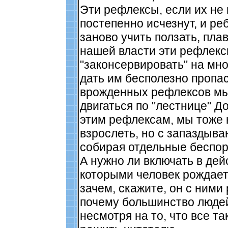
Эти рефлексы, если их не 
постепенно исчезнут, и ре
заново учить ползать, плав
нашей власти эти рефлек
"законсервировать" на мно
дать им бесполезно пропа
врожденных рефлексов м
двигаться по "лестнице" Д
этим рефлексам, мы тоже
взрослеть, но с запаздыва
собирая отдельные беспо
А нужно ли включать в дей
которыми человек рождаетс
зачем, скажите, он с ними
почему большинство людей 
несмотря на то, что все та