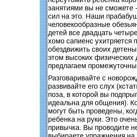
занятиями вы не сможете -
сил на это. Наши прабабуш
человекообразные обезья
детей все двадцать четыре 
хомо сапиенс ухитряется 
обездвижить своих детены
этом высоких физических
предлагаем промежуточный
Разговаривайте с новоро
развивайте его слух (кста
поза, в которой вы подпры
идеальна для общения). К
могут быть проведены, ког
ребенка на руки. Это очен
привычка. Вы проводите не
выбираете упражнения на 