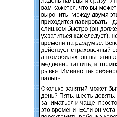
ладонь пальцы и сразу тян
вам кажется, что вы може
выронить. Между двумя э
приходится лавировать - д
слишком быстро (он долже
ухватиться как следует), н
времени на раздумье. Всп
действует страховочный р
автомобилях: он вытягивае
медленно тащить, и тормо
рывке. Именно так ребено
пальцы.
Сколько занятий может бы
день? Пять, шесть девять.
заниматься и чаще, просто
это времени. Если он устан
переутомить ребенка коро